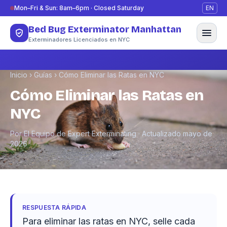
Saltar al contenido
Mon–Fri & Sun: 8am–6pm · Closed Saturday
EN
Bed Bug Exterminator Manhattan
Exterminadores Licenciados en NYC
Inicio
›
Guías
›
Cómo Eliminar las Ratas en NYC
Cómo Eliminar las Ratas en
NYC
Por El Equipo de Expert Exterminating · Actualizado mayo de
2026
RESPUESTA RÁPIDA
Para eliminar las ratas en NYC, selle cada