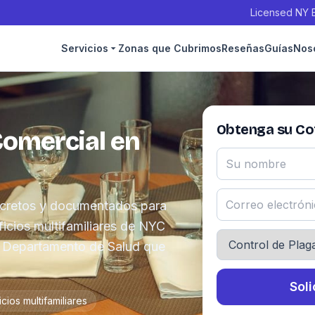
Licensed NY E
Servicios
Zonas que Cubrimos
Reseñas
Guías
Nos
Obtenga su Cot
Comercial en
cretos y documentados para
ficios multifamiliares de NYC
l Departamento de Salud que
Soli
icios multifamiliares