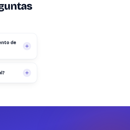
eguntas
ento de
l?