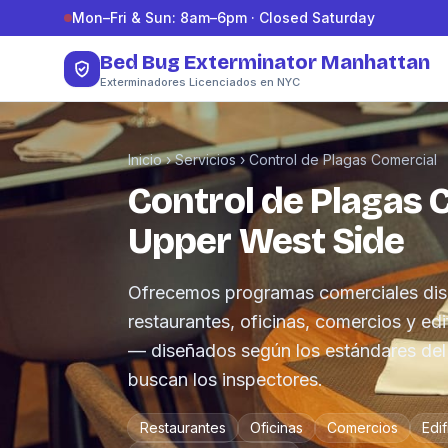
Saltar al contenido
Mon–Fri & Sun: 8am–6pm · Closed Saturday
Bed Bug Exterminator Manhattan
Exterminadores Licenciados en NYC
Inicio
›
Servicios
›
Control de Plagas Comercial
Control de Plagas 
Upper West Side
Ofrecemos programas comerciales dis
restaurantes, oficinas, comercios y edi
— diseñados según los estándares de
buscan los inspectores.
Restaurantes
Oficinas
Comercios
Edif