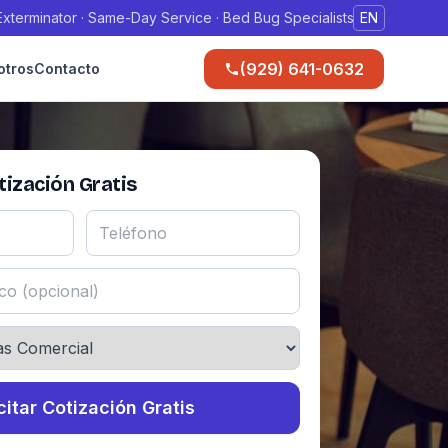
xterminator · Same-Day Service · Bed Bug Specialists
EN
(929) 641-0632
otros
Contacto
ización Gratis
citar Cotización Gratis