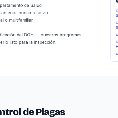
v
epartamento de Salud
c
anterior nunca resolvió
S
al o multifamiliar
c
S
lificación del DOH — nuestros programas
c
c
o listo para la inspección.
H
c
ntrol de Plagas