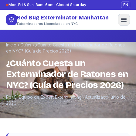
Saltar al contenido
Mon–Fri & Sun: 8am–6pm · Closed Saturday
EN
Bed Bug Exterminator Manhattan
Exterminadores Licenciados en NYC
Inicio
›
Guías
›
¿Cuánto Cuesta un Exterminador de Ratones
en NYC? (Guía de Precios 2026)
¿Cuánto Cuesta un
Exterminador de Ratones en
NYC? (Guía de Precios 2026)
Por El Equipo de Expert Exterminating · Actualizado junio de
2026