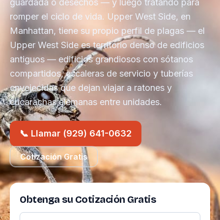
guardada o desechos — y luego tratando para
romper el ciclo de vida. Upper West Side, en
Manhattan, tiene su propio perfil de plagas — el
Upper West Side es territorio denso de edificios
antiguos — edificios grandiosos con sótanos
compartidos, escaleras de servicio y tuberías
envejecidas que dejan viajar a ratones y
cucarachas alemanas entre unidades.
📞 Llamar (929) 641-0632
Cotización Gratis
Obtenga su Cotización Gratis