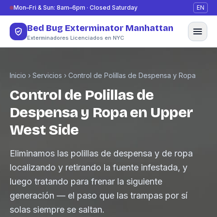
Saltar al contenido
Mon–Fri & Sun: 8am–6pm · Closed Saturday
EN
Bed Bug Exterminator Manhattan
Exterminadores Licenciados en NYC
Inicio
›
Servicios
›
Control de Polillas de Despensa y Ropa
Control de Polillas de
Despensa y Ropa en Upper
West Side
Eliminamos las polillas de despensa y de ropa
localizando y retirando la fuente infestada, y
luego tratando para frenar la siguiente
generación — el paso que las trampas por sí
solas siempre se saltan.