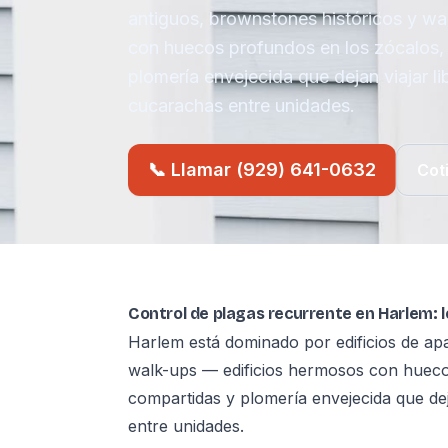
antiguos, brownstones históricos y w
con huecos profundos en los zócalos,
plomería envejecida que dejan viajar l
cucarachas entre unidades.
📞 Llamar (929) 641-0632
Cot
Control de plagas recurrente en Harlem: 
Harlem está dominado por edificios de ap
walk-ups — edificios hermosos con hueco
compartidas y plomería envejecida que de
entre unidades.