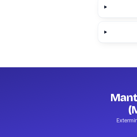
Mant
(
Extermi