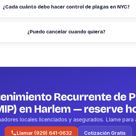
¿Cada cuánto debo hacer control de plagas en NYC?
¿Puedo cancelar cuando quiera?
enimiento Recurrente de P
MIP) en Harlem — reserve h
nadores locales licenciados y asegurados. Llame para 
Llamar (929) 641-0632
Cotización Gratis