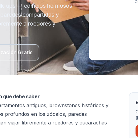
O
alk-ups — edificios hermosos
 paredes compartidas y
ibremente a roedores y
ización Gratis
lo que debe saber
E
artamentos antiguos, brownstones históricos y
C
s profundos en los zócalos, paredes
(
jan viajar libremente a roedores y cucarachas