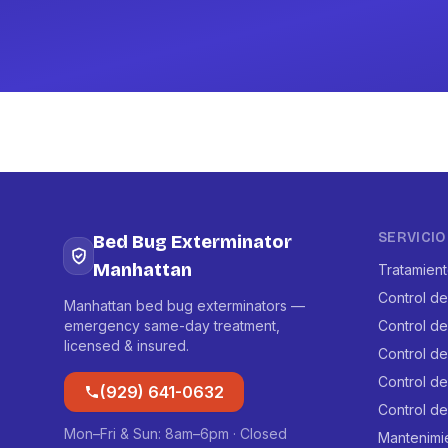
SERVICIO
Bed Bug Exterminator
Manhattan
Tratamien
Control de
Manhattan bed bug exterminators —
emergency same-day treatment,
Control d
licensed & insured.
Control d
Control de
(929) 641-0632
Control de
Mon–Fri & Sun: 8am–6pm · Closed
Mantenimi