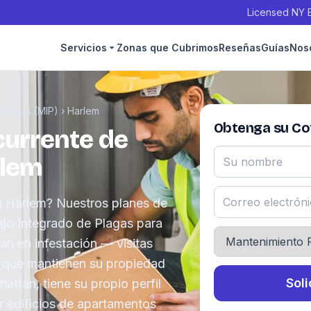
Licensed NY E
Servicios
Zonas que Cubrimos
Reseñas
Guías
Nos
Plagas (MIP)
›
Harlem
Obtenga su Cot
urrente de
rlem
n Harlem? Nuestros planes de
ejo Integrado de Plagas para
an en infestación — visitas
 que mantienen su propiedad
Soli
attan, tiene su propio perfil
 edificios de apartamentos