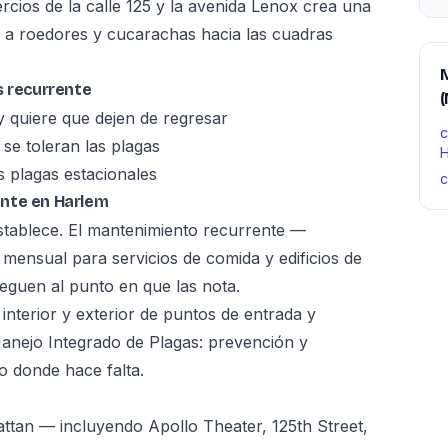
cios de la calle 125 y la avenida Lenox crea una
 a roedores y cucarachas hacia las cuadras
s recurrente
(
y quiere que dejen de regresar
c
se toleran las plagas
H
s plagas estacionales
c
ente en Harlem
stablece. El mantenimiento recurrente —
 mensual para servicios de comida y edificios de
leguen al punto en que las nota.
 interior y exterior de puntos de entrada y
Manejo Integrado de Plagas: prevención y
lo donde hace falta.
tan — incluyendo Apollo Theater, 125th Street,