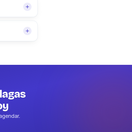
lagas
oy
agendar.