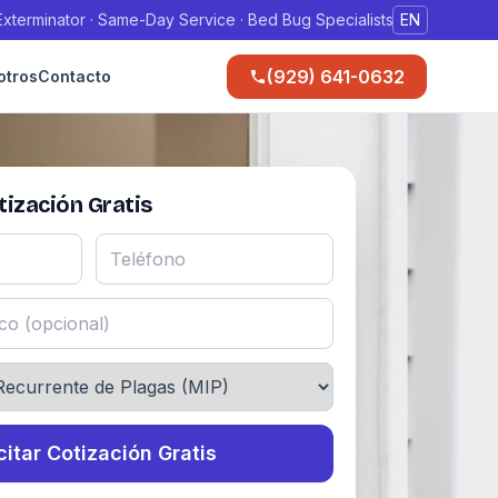
xterminator · Same-Day Service · Bed Bug Specialists
EN
(929) 641-0632
otros
Contacto
ización Gratis
citar Cotización Gratis