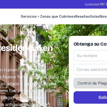
Licensed NY E
Servicios
Zonas que Cubrimos
Reseñas
Guías
Nos
›
Harlem
Obtenga su Cot
Residencial en
 en Harlem? Protegemos
e Nueva York de toda la gama
adaptado a su edificio y una
ene fuera todo el año. Harlem,
Soli
e plagas — harlem está
os antiguos, brownstones