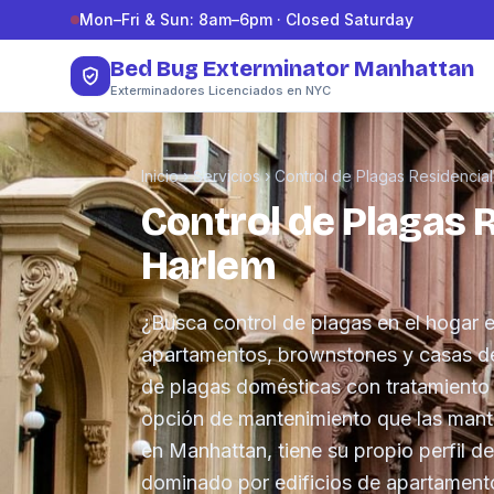
Saltar al contenido
Mon–Fri & Sun: 8am–6pm · Closed Saturday
Bed Bug Exterminator Manhattan
Exterminadores Licenciados en NYC
Inicio
›
Servicios
›
Control de Plagas Residencial
Control de Plagas 
Harlem
¿Busca control de plagas en el hogar
apartamentos, brownstones y casas d
de plagas domésticas con tratamiento 
opción de mantenimiento que las manti
en Manhattan, tiene su propio perfil d
dominado por edificios de apartament