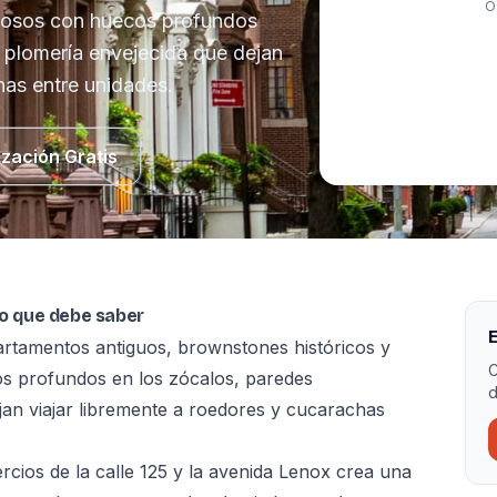
O
rmosos con huecos profundos
 plomería envejecida que dejan
has entre unidades.
ización Gratis
lo que debe saber
E
artamentos antiguos, brownstones históricos y
C
s profundos en los zócalos, paredes
d
jan viajar libremente a roedores y cucarachas
cios de la calle 125 y la avenida Lenox crea una