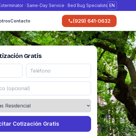
xterminator · Same-Day Service · Bed Bug Specialists
EN
(929) 641-0632
otros
Contacto
ización Gratis
citar Cotización Gratis