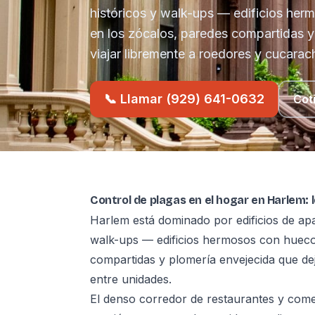
históricos y walk-ups — edificios he
en los zócalos, paredes compartidas y
viajar libremente a roedores y cucarac
📞 Llamar (929) 641-0632
Cot
Control de plagas en el hogar en Harlem: 
Harlem está dominado por edificios de ap
walk-ups — edificios hermosos con hueco
compartidas y plomería envejecida que de
entre unidades.
El denso corredor de restaurantes y comer