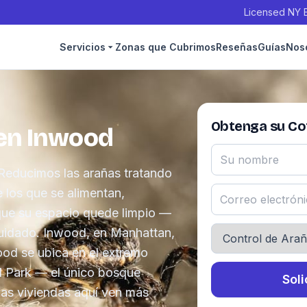
Licensed NY E
Servicios
Zonas que Cubrimos
Reseñas
Guías
Nos
Obtenga su Cot
 en Inwood
Reducimos las arañas tratando
e los que se alimentan,
 que su espacio quede limpio —
cuidado. Inwood, en Manhattan,
ood se ubica en el extremo
l Park — el único bosque
Soli
 las viviendas aquí ven más