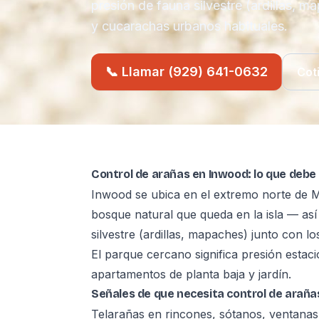
presión de fauna silvestre (ardillas, m
y cucarachas urbanos habituales.
📞 Llamar (929) 641-0632
Cot
Control de arañas en Inwood: lo que debe
Inwood se ubica en el extremo norte de M
bosque natural que queda en la isla — así
silvestre (ardillas, mapaches) junto con 
El parque cercano significa presión estac
apartamentos de planta baja y jardín.
Señales de que necesita control de araña
Telarañas en rincones, sótanos, ventanas