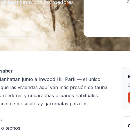
apaches) junto con los roedores
O
ización Gratis
 saber
E
anhattan junto a Inwood Hill Park — el único
C
 que las viviendas aquí ven más presión de fauna
los roedores y cucarachas urbanos habituales.
ional de mosquitos y garrapatas para los
s
C
 o techos