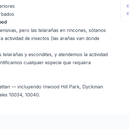
eriores
c
c
rbados
ood
ensivas, pero las telarañas en rincones, sótanos
ra actividad de insectos (las arañas van donde
 telarañas y escondites, y atendemos la actividad
entificamos cualquier especie que requiera
attan — incluyendo Inwood Hill Park, Dyckman
ales 10034, 10040.