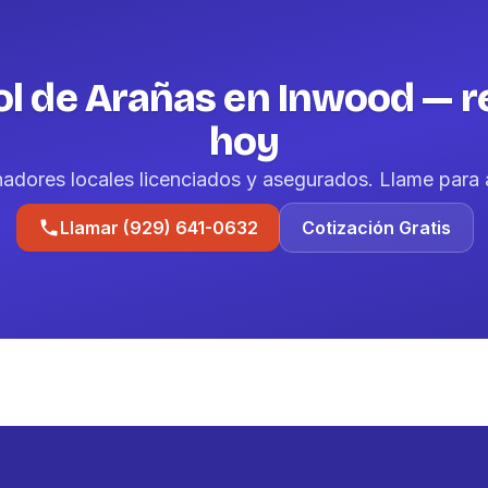
ol de Arañas en Inwood — r
hoy
nadores locales licenciados y asegurados. Llame para 
Llamar (929) 641-0632
Cotización Gratis