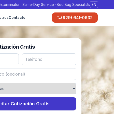
xterminator · Same-Day Service · Bed Bug Specialists
EN
(929) 641-0632
otros
Contacto
ización Gratis
citar Cotización Gratis