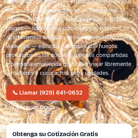
y en lo alto de edificios — normalmente el mismo
día, porque un nido activo es un peligro real.
Harlem, en Manhattan, tiene su propio perfil de
plagas — harlem está dominado por edificios de
apartamentos antiguos, brownstones históricos y
walk-ups — edificios hermosos con huecos
profundos en los zócalos, paredes compartidas
y plomería envejecida que dejan viajar libremente
a roedores y cucarachas entre unidades.
📞 Llamar (929) 641-0632
Cotización Gratis
Obtenga su Cotización Gratis