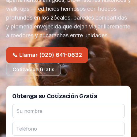
walk-ups — edificios hermosos con huecos
profundos en los zócalos, paredes compartidas
y plomería envejecida que dejan viajar libremente
a roedores y cucarachas entre unidades.
📞 Llamar (929) 641-0632
Cotización Gratis
Obtenga su Cotización Gratis