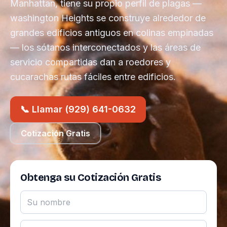
Manhattan, tiene su propio perfil de plagas —
washington Heights se construye alrededor de
grandes edificios antiguos en colinas empinadas
— los sótanos interconectados y las áreas de
servicio compartidas dan a roedores y
cucarachas rutas fáciles entre edificios.
📞 Llamar (929) 641-0632
Cotización Gratis
Obtenga su Cotización Gratis