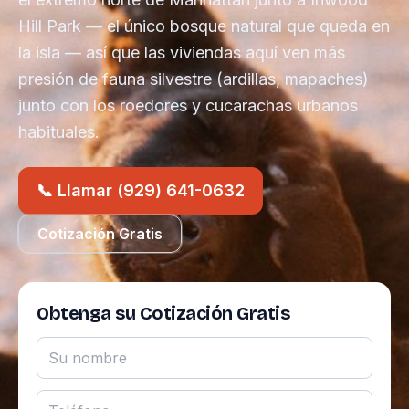
Hill Park — el único bosque natural que queda en
la isla — así que las viviendas aquí ven más
presión de fauna silvestre (ardillas, mapaches)
junto con los roedores y cucarachas urbanos
habituales.
📞 Llamar (929) 641-0632
Cotización Gratis
Obtenga su Cotización Gratis