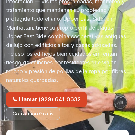
infestación — visitas programadas, monitoreo y
tratamiento que mantienen su propiedad
protegida todo el año. Upper East Side, en
Manhattan, tiene su propio perfil de plagas — el
Upper East Side combina cooperativas antiguas
de lujo con edificios altos y casas adosadas.
Incluso los edificios bien cuidados enfrentan
riesgo de chinches por residentes que viajan
mucho y presión de polillas de la ropa por fibras
naturales guardadas.
📞 Llamar (929) 641-0632
Cotización Gratis