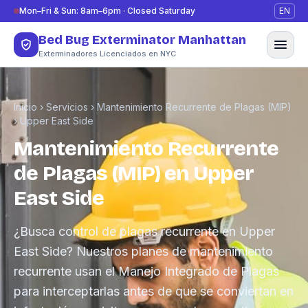
Saltar al contenido
Mon–Fri & Sun: 8am–6pm · Closed Saturday
EN
Bed Bug Exterminator Manhattan
Exterminadores Licenciados en NYC
Inicio
›
Servicios
›
Mantenimiento Recurrente de Plagas (MIP)
›
Upper East Side
Mantenimiento Recurrente
de Plagas (MIP) en Upper
East Side
¿Busca control de plagas recurrente en Upper
East Side? Nuestros planes de mantenimiento
recurrente usan el Manejo Integrado de Plagas
para interceptarlas antes de que se conviertan en