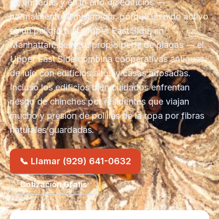
de entradas y en lo alto de edificios —
normalmente el mismo día, porque un nido activo
es un peligro real. Upper East Side, en
Manhattan, tiene su propio perfil de plagas — el
Upper East Side combina cooperativas antiguas
de lujo con edificios altos y casas adosadas.
Incluso los edificios bien cuidados enfrentan
riesgo de chinches por residentes que viajan
mucho y presión de polillas de la ropa por fibras
naturales guardadas.
📞 Llamar (929) 641-0632
Cotización Gratis